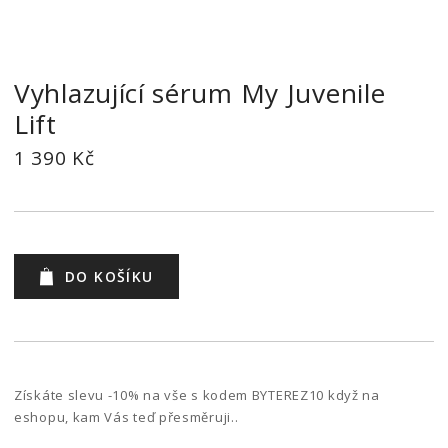
Vyhlazující sérum My Juvenile
Lift
1 390 Kč
DO KOŠÍKU
Získáte slevu -10% na vše s kodem BYTEREZ10 když na
eshopu, kam Vás teď přesměruji..