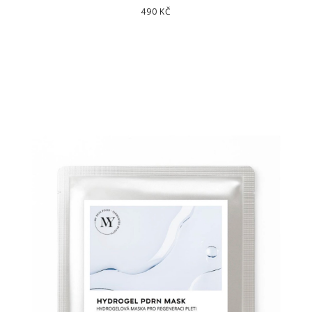
490 KČ