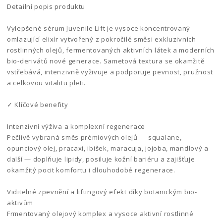
Detailní popis produktu
Vylepšené sérum Juvenile Lift je vysoce koncentrovaný
omlazující elixír vytvořený z pokročilé směsi exkluzivních
rostlinných olejů, fermentovaných aktivních látek a moderních
bio-derivátů nové generace. Sametová textura se okamžitě
vstřebává, intenzivně vyživuje a podporuje pevnost, pružnost
a celkovou vitalitu pleti.
✓ Klíčové benefity
Intenzivní výživa a komplexní regenerace
Pečlivě vybraná směs prémiových olejů — squalane,
opunciový olej, pracaxi, ibišek, maracuja, jojoba, mandlový a
další — doplňuje lipidy, posiluje kožní bariéru a zajišťuje
okamžitý pocit komfortu i dlouhodobé regenerace.
Viditelné zpevnění a liftingový efekt díky botanickým bio-
aktivům
Frmentovaný olejový komplex a vysoce aktivní rostlinné