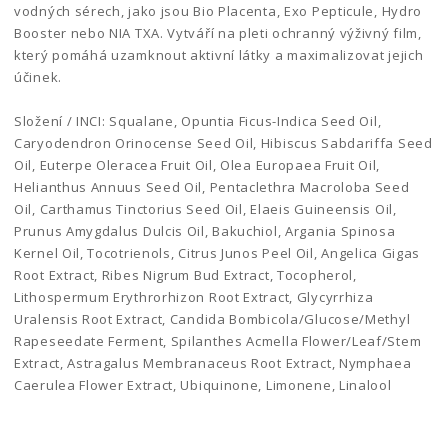
vodných sérech, jako jsou Bio Placenta, Exo Pepticule, Hydro
Booster nebo NIA TXA. Vytváří na pleti ochranný výživný film,
který pomáhá uzamknout aktivní látky a maximalizovat jejich
účinek.
Složení / INCI: Squalane, Opuntia Ficus-Indica Seed Oil,
Caryodendron Orinocense Seed Oil, Hibiscus Sabdariffa Seed
Oil, Euterpe Oleracea Fruit Oil, Olea Europaea Fruit Oil,
Helianthus Annuus Seed Oil, Pentaclethra Macroloba Seed
Oil, Carthamus Tinctorius Seed Oil, Elaeis Guineensis Oil,
Prunus Amygdalus Dulcis Oil, Bakuchiol, Argania Spinosa
Kernel Oil, Tocotrienols, Citrus Junos Peel Oil, Angelica Gigas
Root Extract, Ribes Nigrum Bud Extract, Tocopherol,
Lithospermum Erythrorhizon Root Extract, Glycyrrhiza
Uralensis Root Extract, Candida Bombicola/Glucose/Methyl
Rapeseedate Ferment, Spilanthes Acmella Flower/Leaf/Stem
Extract, Astragalus Membranaceus Root Extract, Nymphaea
Caerulea Flower Extract, Ubiquinone, Limonene, Linalool