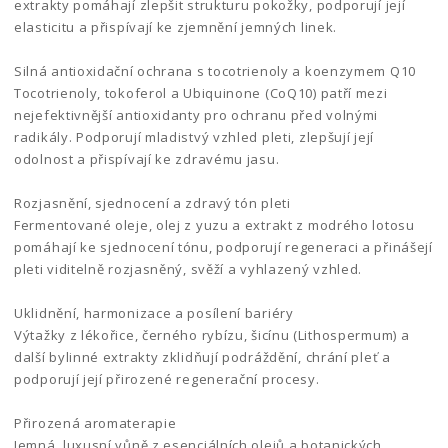
extrakty pomáhají zlepšit strukturu pokožky, podporují její
elasticitu a přispívají ke zjemnění jemných linek.
Silná antioxidační ochrana s tocotrienoly a koenzymem Q10
Tocotrienoly, tokoferol a Ubiquinone (CoQ10) patří mezi
nejefektivnější antioxidanty pro ochranu před volnými
radikály. Podporují mladistvý vzhled pleti, zlepšují její
odolnost a přispívají ke zdravému jasu.
Rozjasnění, sjednocení a zdravý tón pleti
Fermentované oleje, olej z yuzu a extrakt z modrého lotosu
pomáhají ke sjednocení tónu, podporují regeneraci a přinášejí
pleti viditelně rozjasněný, svěží a vyhlazený vzhled.
Uklidnění, harmonizace a posílení bariéry
Výtažky z lékořice, černého rybízu, šicínu (Lithospermum) a
další bylinné extrakty zklidňují podráždění, chrání pleť a
podporují její přirozené regenerační procesy.
Přirozená aromaterapie
Jemná, luxusní vůně z esenciálních olejů a botanických