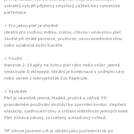
extraktů vytváří příjemný smyslový zážitek bez syntetické
parfemace.
✓ Pro jakou pleť je vhodné
Ideální pro suchou, mdlou, zralou, citlivou i unavenou pleť.
Skvělé při ztrátě pevnosti, pružnosti, nerovnoměrném tónu
nebo oslabené kožní bariéře.
✓ Použití
Naneste 2–3 kapky na čistou pleť ráno nebo večer. Jemně
vmasírujte či vklepejte. Ideální je kombinace s vodnými séry
nebo sérem z mikrojehliček Exo Pepticule.
✓ Výsledek
Pleť je okamžitě jemná, hladká, pružná a zářivá. Při
pravidelném používání dochází ke zpevnění kontur, zlepšení
elasticity, sjednocení tónu a snížení viditelnosti jemných linek.
Pleť získává zdravý, rozzářený a mladistvý vzhled.
TIP Sérum Juvenile Lift je ideální jako poslední krok po