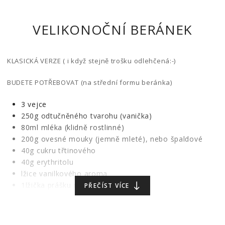
VELIKONOČNÍ BERÁNEK
KLASICKÁ VERZE ( i když stejně trošku odlehčená:-)
BUDETE POTŘEBOVAT (na střední formu beránka)
3 vejce
250g odtučněného tvarohu (vanička)
80ml mléka (klidně rostlinné)
200g ovesné mouky (jemně mleté), nebo špaldové
40g cukru třtinového
40g erythritolu
lžice vanilkového aroma
1lžička prášku do pečiva
PŘEČÍST VÍCE
kůra z 1 citronu
šťáva z 1 citronu
špetička soli